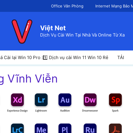
Office Văn Phòng
Internet Mạng Bảo 
Việt Net
Dịch Vụ Cài Win Tại Nhà Và Online Từ Xa
á Cài lại Win 10 Pro :1️⃣ Dịch vụ cài Win 11 Win 10 Rẻ
TẢI
g Vĩnh Viễn