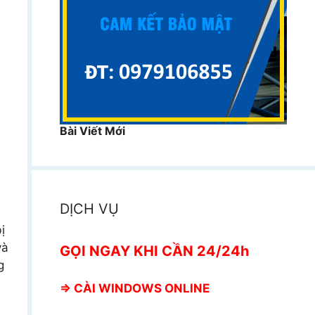
Bài Viết Mới
DỊCH VỤ
ị
và
GỌI NGAY KHI CẦN 24/24h
g
⇒
CÀI WINDOWS ONLINE