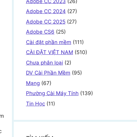
Adobe CC 2023
(26)
Adobe CC 2024
(27)
Adobe CC 2025
(27)
Adobe CS6
(25)
Cài đặt phần mềm
(111)
CÀI ĐẶT VIỆT NAM
(510)
Chưa phân loại
(2)
DV Cài Phần Mềm
(95)
Mạng
(67)
Phường Cài Máy Tính
(139)
Tin Học
(11)
àm
c