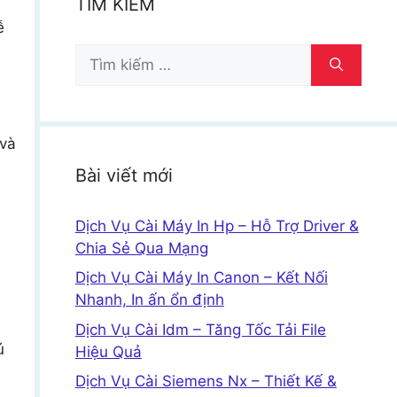
TÌM KIẾM
ễ
Tìm
kiếm
cho:
 và
Bài viết mới
Dịch Vụ Cài Máy In Hp – Hỗ Trợ Driver &
Chia Sẻ Qua Mạng
Dịch Vụ Cài Máy In Canon – Kết Nối
Nhanh, In ấn ổn định
Dịch Vụ Cài Idm – Tăng Tốc Tải File
ú
Hiệu Quả
Dịch Vụ Cài Siemens Nx – Thiết Kế &