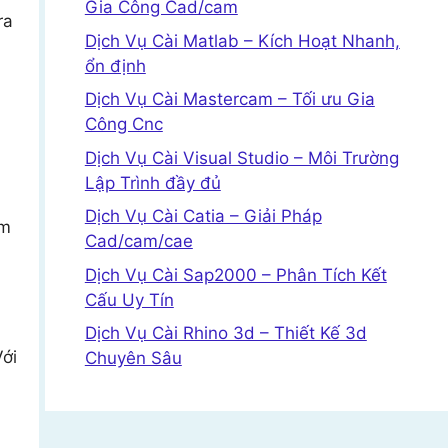
Gia Công Cad/cam
ra
Dịch Vụ Cài Matlab – Kích Hoạt Nhanh,
ổn định
Dịch Vụ Cài Mastercam – Tối ưu Gia
Công Cnc
Dịch Vụ Cài Visual Studio – Môi Trường
Lập Trình đầy đủ
Dịch Vụ Cài Catia – Giải Pháp
àm
Cad/cam/cae
Dịch Vụ Cài Sap2000 – Phân Tích Kết
Cấu Uy Tín
Dịch Vụ Cài Rhino 3d – Thiết Kế 3d
Với
Chuyên Sâu