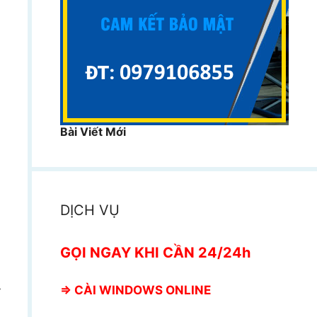
Bài Viết Mới
DỊCH VỤ
GỌI NGAY KHI CẦN 24/24h
⇒
CÀI WINDOWS ONLINE
y