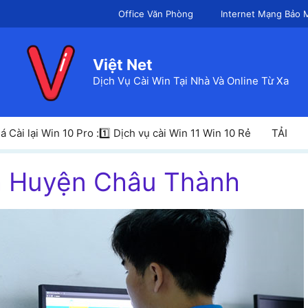
Office Văn Phòng
Internet Mạng Bảo 
Việt Net
Dịch Vụ Cài Win Tại Nhà Và Online Từ Xa
á Cài lại Win 10 Pro :1️⃣ Dịch vụ cài Win 11 Win 10 Rẻ
TẢI
́nh Huyện Châu Thành