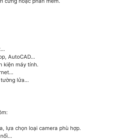
hần cứng hoặc phần mềm.
x…
hop, AutoCAD…
h kiện máy tính.
rnet…
 tường lửa…
ồm:
ra, lựa chọn loại camera phù hợp.
 nối…