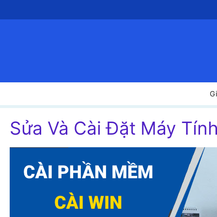
Chuyển
đến
nội
dung
Gi
Sửa Và Cài Đặt Máy Ti