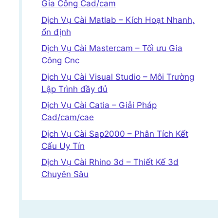
Gia Công Cad/cam
Dịch Vụ Cài Matlab – Kích Hoạt Nhanh,
ổn định
Dịch Vụ Cài Mastercam – Tối ưu Gia
Công Cnc
Dịch Vụ Cài Visual Studio – Môi Trường
Lập Trình đầy đủ
Dịch Vụ Cài Catia – Giải Pháp
Cad/cam/cae
Dịch Vụ Cài Sap2000 – Phân Tích Kết
Cấu Uy Tín
Dịch Vụ Cài Rhino 3d – Thiết Kế 3d
Chuyên Sâu