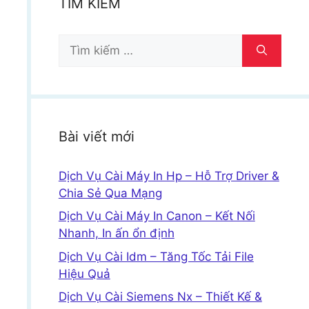
TÌM KIẾM
Tìm
kiếm
cho:
Bài viết mới
Dịch Vụ Cài Máy In Hp – Hỗ Trợ Driver &
Chia Sẻ Qua Mạng
Dịch Vụ Cài Máy In Canon – Kết Nối
Nhanh, In ấn ổn định
Dịch Vụ Cài Idm – Tăng Tốc Tải File
Hiệu Quả
Dịch Vụ Cài Siemens Nx – Thiết Kế &