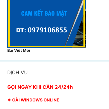
Bài Viết Mới
DỊCH VỤ
GỌI NGAY KHI CẦN 24/24h
⇒
CÀI WINDOWS ONLINE