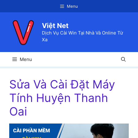
Chuyển
Menu
đến
nội
Việt Net
dung
Dịch Vụ Cài Win Tại Nhà Và Online Từ
Xa
Menu
Sửa Và Cài Đặt Máy
Tính Huyện Thanh
Oai