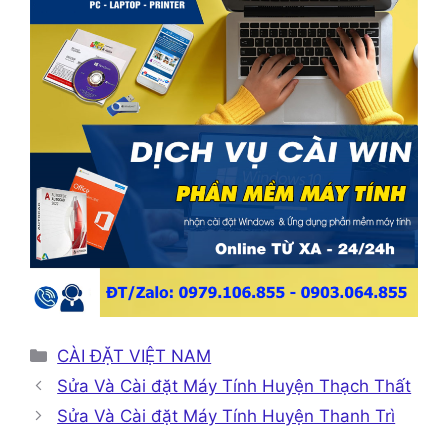
Danh
CÀI ĐẶT VIỆT NAM
mục
Sửa Và Cài đặt Máy Tính Huyện Thạch Thất
Sửa Và Cài đặt Máy Tính Huyện Thanh Trì