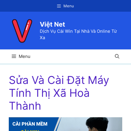
Chuyển
Menu
đến
nội
Việt Net
dung
Dịch Vụ Cài Win Tại Nhà Và Online Từ
Xa
Menu
Sửa Và Cài Đặt Máy
Tính Thị Xã Hoà
Thành