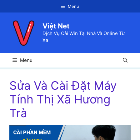
Chuyển
Menu
đến
nội
Việt Net
dung
Dịch Vụ Cài Win Tại Nhà Và Online Từ
Xa
Menu
Sửa Và Cài Đặt Máy
Tính Thị Xã Hương
Trà