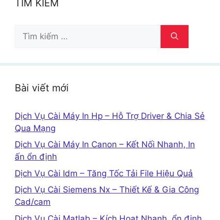
TÌM KIẾM
Tìm
kiếm
cho:
Bài viết mới
Dịch Vụ Cài Máy In Hp – Hỗ Trợ Driver & Chia Sẻ
Qua Mạng
Dịch Vụ Cài Máy In Canon – Kết Nối Nhanh, In
ấn ổn định
Dịch Vụ Cài Idm – Tăng Tốc Tải File Hiệu Quả
Dịch Vụ Cài Siemens Nx – Thiết Kế & Gia Công
Cad/cam
Dịch Vụ Cài Matlab – Kích Hoạt Nhanh, ổn định