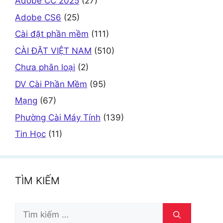
Adobe CC 2025
(27)
Adobe CS6
(25)
Cài đặt phần mềm
(111)
CÀI ĐẶT VIỆT NAM
(510)
Chưa phân loại
(2)
DV Cài Phần Mềm
(95)
Mạng
(67)
Phường Cài Máy Tính
(139)
Tin Học
(11)
TÌM KIẾM
Tìm
kiếm