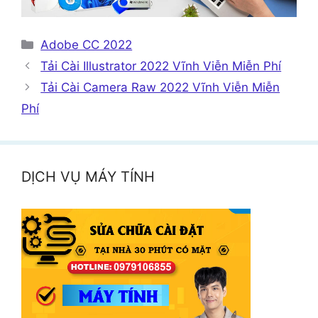
Danh
Adobe CC 2022
mục
Tải Cài Illustrator 2022 Vĩnh Viễn Miễn Phí
Tải Cài Camera Raw 2022 Vĩnh Viễn Miễn
Phí
DỊCH VỤ MÁY TÍNH