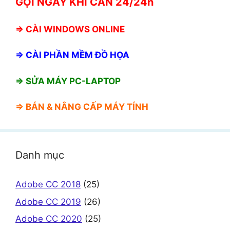
GỌI NGAY KHI CẦN 24/24h
⇒
CÀI WINDOWS ONLINE
⇒
CÀI PHẦN MỀM ĐỒ HỌA
⇒ SỬA MÁY PC-LAPTOP
⇒ BÁN &
NÂNG CẤP MÁY TÍNH
Danh mục
Adobe CC 2018
(25)
Adobe CC 2019
(26)
Adobe CC 2020
(25)