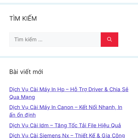
TÌM KIẾM
Tìm
kiếm
cho:
Bài viết mới
Dịch Vụ Cài Máy In Hp – Hỗ Trợ Driver & Chia Sẻ
Qua Mạng
Dịch Vụ Cài Máy In Canon – Kết Nối Nhanh, In
ấn ổn định
Dịch Vụ Cài Idm – Tăng Tốc Tải File Hiệu Quả
Dịch Vụ Cài Siemens Nx – Thiết Kế & Gia Công