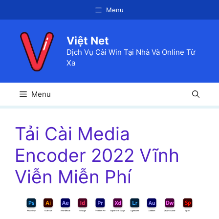
Chuyển
Menu
đến
nội
Việt Net
dung
Dịch Vụ Cài Win Tại Nhà Và Online Từ
Xa
Menu
Tải Cài Media
Encoder 2022 Vĩnh
Viễn Miễn Phí