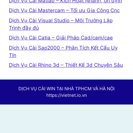
Dịch Vụ Cài Matlab – Kích Hoạt Nhanh, ổn định
Dịch Vụ Cài Mastercam – Tối ưu Gia Công Cnc
Dịch Vụ Cài Visual Studio – Môi Trường Lập
Trình đầy đủ
Dịch Vụ Cài Catia – Giải Pháp Cad/cam/cae
Dịch Vụ Cài Sap2000 – Phân Tích Kết Cấu Uy
Tín
Dịch Vụ Cài Rhino 3d – Thiết Kế 3d Chuyên Sâu
DỊCH VỤ CÀI WIN TẠI NHÀ TPHCM VÀ HÀ NỘI
https://vietnet.io.vn