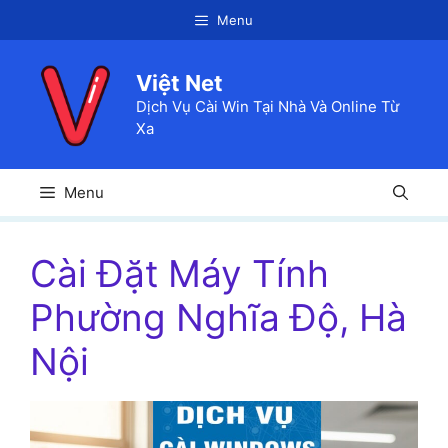
Chuyển
Menu
đến
nội
Việt Net
dung
Dịch Vụ Cài Win Tại Nhà Và Online Từ
Xa
Menu
Cài Đặt Máy Tính
Phường Nghĩa Độ, Hà
Nội