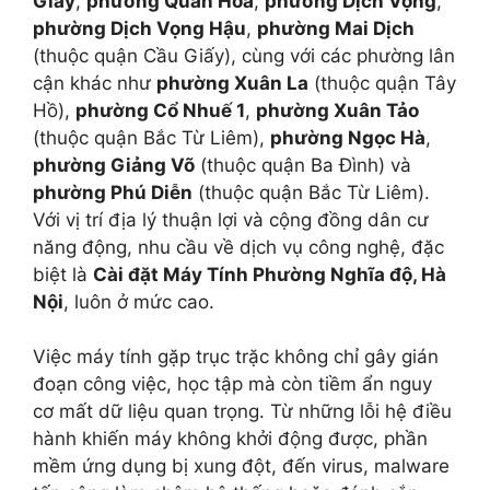
Giấy
,
phường Quan Hoa
,
phường Dịch Vọng
,
phường Dịch Vọng Hậu
,
phường Mai Dịch
(thuộc quận Cầu Giấy), cùng với các phường lân
cận khác như
phường Xuân La
(thuộc quận Tây
Hồ),
phường Cổ Nhuế 1
,
phường Xuân Tảo
(thuộc quận Bắc Từ Liêm),
phường Ngọc Hà
,
phường Giảng Võ
(thuộc quận Ba Đình) và
phường Phú Diễn
(thuộc quận Bắc Từ Liêm).
Với vị trí địa lý thuận lợi và cộng đồng dân cư
năng động, nhu cầu về dịch vụ công nghệ, đặc
biệt là
Cài đặt Máy Tính Phường Nghĩa độ, Hà
Nội
, luôn ở mức cao.
Việc máy tính gặp trục trặc không chỉ gây gián
đoạn công việc, học tập mà còn tiềm ẩn nguy
cơ mất dữ liệu quan trọng. Từ những lỗi hệ điều
hành khiến máy không khởi động được, phần
mềm ứng dụng bị xung đột, đến virus, malware