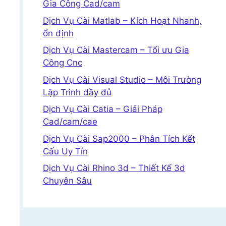
Gia Công Cad/cam
Dịch Vụ Cài Matlab – Kích Hoạt Nhanh,
ổn định
Dịch Vụ Cài Mastercam – Tối ưu Gia
Công Cnc
Dịch Vụ Cài Visual Studio – Môi Trường
Lập Trình đầy đủ
Dịch Vụ Cài Catia – Giải Pháp
Cad/cam/cae
Dịch Vụ Cài Sap2000 – Phân Tích Kết
Cấu Uy Tín
Dịch Vụ Cài Rhino 3d – Thiết Kế 3d
Chuyên Sâu