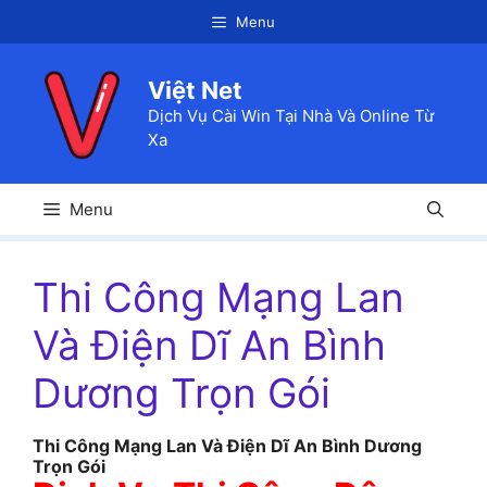
Chuyển
Menu
đến
nội
Việt Net
dung
Dịch Vụ Cài Win Tại Nhà Và Online Từ
Xa
Menu
Thi Công Mạng Lan
Và Điện Dĩ An Bình
Dương Trọn Gói
Thi Công Mạng Lan Và Điện Dĩ An Bình Dương
Trọn Gói