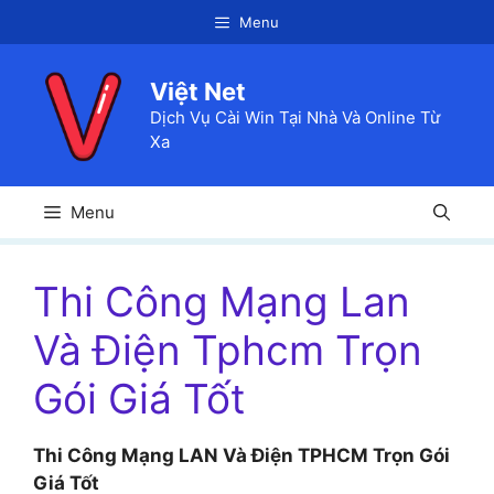
Chuyển
Menu
đến
nội
Việt Net
dung
Dịch Vụ Cài Win Tại Nhà Và Online Từ
Xa
Menu
Thi Công Mạng Lan
Và Điện Tphcm Trọn
Gói Giá Tốt
Thi Công Mạng LAN Và Điện TPHCM Trọn Gói
Giá Tốt